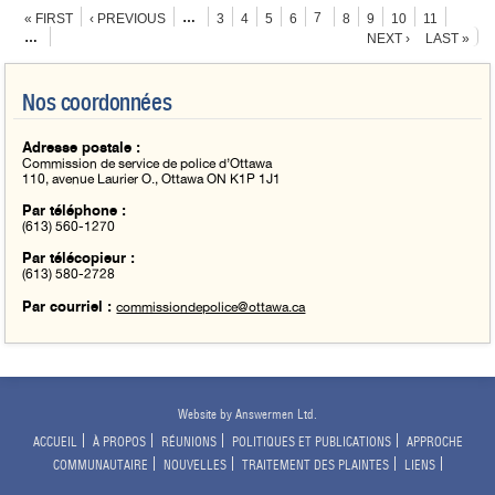
Pages
…
7
« FIRST
‹ PREVIOUS
3
4
5
6
8
9
10
11
…
NEXT ›
LAST »
Nos coordonnées
Adresse postale :
Commission de service de police d’Ottawa
110, avenue Laurier O., Ottawa ON K1P 1J1
Par téléphone :
(613) 560-1270
Par télécopieur :
(613) 580-2728
commissiondepolice@ottawa.ca
Par courriel :
Website by Answermen Ltd.
ACCUEIL
À PROPOS
RÉUNIONS
POLITIQUES ET PUBLICATIONS
APPROCHE
COMMUNAUTAIRE
NOUVELLES
TRAITEMENT DES PLAINTES
LIENS