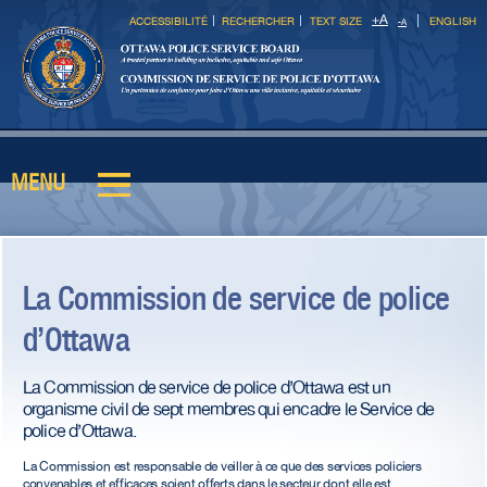
Skip to
+
A
ACCESSIBILITÉ
RECHERCHER
TEXT SIZE
ENGLISH
-
A
main
content
MENU
Main menu
La Commission de service de police
d’Ottawa
La Commission de service de police d’Ottawa est un
organisme civil de sept membres qui encadre le Service de
police d’Ottawa.
La Commission est responsable de veiller à ce que des services policiers
convenables et efficaces soient offerts dans le secteur dont elle est