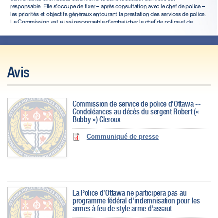
responsable. Elle s’occupe de fixer – après consultation avec le chef de police –
les priorités et objectifs généraux entourant la prestation des services de police.
La Commission est aussi responsable d’embaucher le chef de police et de
superviser et d’évaluer son travail. La Commission approuve le budget annuel
du Service de police et adopte un plan stratégique pour le Service au moins une
fois tous les quatre ans.
Avis
Commission de service de police d'Ottawa --
Condoléances au décès du sergent Robert («
Bobby ») Cleroux
Communiqué de presse
La Police d’Ottawa ne participera pas au
programme fédéral d'indemnisation pour les
armes à feu de style arme d'assaut